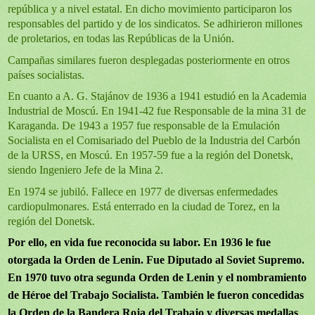
república y a nivel estatal. En dicho movimiento participaron los
responsables del partido y de los sindicatos. Se adhirieron millones
de proletarios, en todas las Repúblicas de
la Unión.
Campañas similares fueron desplegadas posteriormente en otros
países socialistas.
En cuanto a A. G. Stajánov de
1936 a
1941 estudió en
la Academia
Industrial
de Moscú. En 1941-42 fue Responsable de la mina 31 de
Karaganda. De
1943 a
1957 fue responsable de
la Emulación
Socialista
en el Comisariado del Pueblo de
la Industria
del Carbón
de
la URSS
, en Moscú. En 1957-59 fue a la región del Donetsk,
siendo Ingeniero Jefe de
la Mina
2.
En 1974 se jubiló. Fallece en 1977 de diversas enfermedades
cardiopulmonares. Está enterrado en la ciudad de Torez, en la
región del Donetsk.
Por ello, en vida fue reconocida su labor. En 1936 le fue
otorgada
la Orden
de Lenin. Fue Diputado al Soviet Supremo.
En 1970 tuvo otra segunda Orden de Lenin y el nombramiento
de Héroe del Trabajo Socialista. También le fueron concedidas
la Orden
de
la Bandera
Roja
del Trabajo y diversas medallas