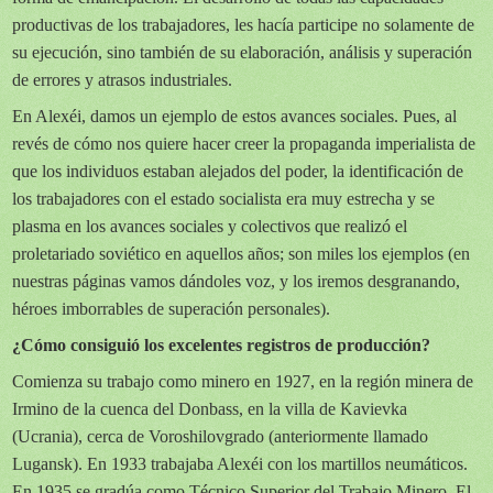
productivas de los trabajadores, les hacía participe no solamente de
su ejecución, sino también de su elaboración, análisis y superación
de errores y atrasos industriales.
En Alexéi, damos un ejemplo de estos avances sociales. Pues, al
revés de cómo nos quiere hacer creer la propaganda imperialista de
que los individuos estaban alejados del poder, la identificación de
los trabajadores con el estado socialista era muy estrecha y se
plasma en los avances sociales y colectivos que realizó el
proletariado soviético en aquellos años; son miles los ejemplos (en
nuestras páginas vamos dándoles voz, y los iremos desgranando,
héroes imborrables de superación personales).
¿Cómo consiguió los excelentes registros de producción?
Comienza su trabajo como minero en 1927, en la región minera de
Irmino de la cuenca del Donbass, en la villa de Kavievka
(Ucrania), cerca de Voroshilovgrado (anteriormente llamado
Lugansk). En 1933 trabajaba Alexéi con los martillos neumáticos.
En 1935 se gradúa como Técnico Superior del Trabajo Minero. El