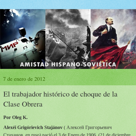
7 de enero de 2012
El trabajador histórico de choque de la
Clase Obrera
Por Oleg K.
Alexéi Grigórievich Stajánov
(
Алексей Григорьевич
Стаханов, en ruso) nació el 3 de Enero de 1906, (21 de diciembre